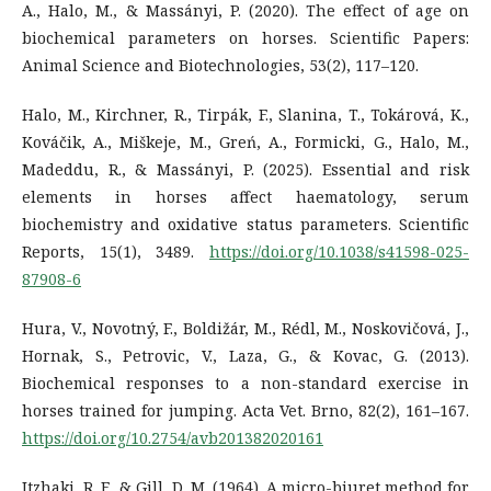
A., Halo, M., & Massányi, P. (2020). The effect of age on
biochemical parameters on horses. Scientific Papers:
Animal Science and Biotechnologies, 53(2), 117–120.
Halo, M., Kirchner, R., Tirpák, F., Slanina, T., Tokárová, K.,
Kováčik, A., Miškeje, M., Greń, A., Formicki, G., Halo, M.,
Madeddu, R., & Massányi, P. (2025). Essential and risk
elements in horses affect haematology, serum
biochemistry and oxidative status parameters. Scientific
Reports, 15(1), 3489.
https://doi.org/10.1038/s41598-025-
87908-6
Hura, V., Novotný, F., Boldižár, M., Rédl, M., Noskovičová, J.,
Hornak, S., Petrovic, V., Laza, G., & Kovac, G. (2013).
Biochemical responses to a non-standard exercise in
horses trained for jumping. Acta Vet. Brno, 82(2), 161–167.
https://doi.org/10.2754/avb201382020161
Itzhaki, R. F., & Gill, D. M. (1964). A micro-biuret method for