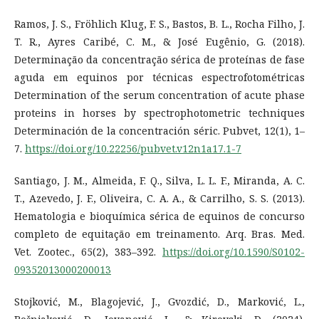
Ramos, J. S., Fröhlich Klug, F. S., Bastos, B. L., Rocha Filho, J.
T. R., Ayres Caribé, C. M., & José Eugênio, G. (2018).
Determinação da concentração sérica de proteínas de fase
aguda em equinos por técnicas espectrofotométricas
Determination of the serum concentration of acute phase
proteins in horses by spectrophotometric techniques
Determinación de la concentración séric. Pubvet, 12(1), 1–
7.
https://doi.org/10.22256/pubvet.v12n1a17.1-7
Santiago, J. M., Almeida, F. Q., Silva, L. L. F., Miranda, A. C.
T., Azevedo, J. F., Oliveira, C. A. A., & Carrilho, S. S. (2013).
Hematologia e bioquímica sérica de equinos de concurso
completo de equitação em treinamento. Arq. Bras. Med.
Vet. Zootec., 65(2), 383–392.
https://doi.org/10.1590/S0102-
09352013000200013
Stojković, M., Blagojević, J., Gvozdić, D., Marković, L.,