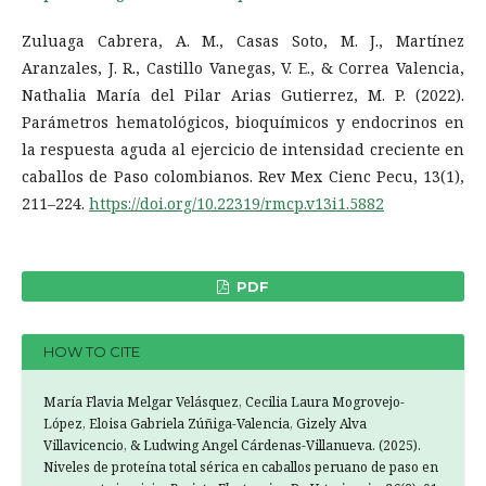
Zuluaga Cabrera, A. M., Casas Soto, M. J., Martínez
Aranzales, J. R., Castillo Vanegas, V. E., & Correa Valencia,
Nathalia María del Pilar Arias Gutierrez, M. P. (2022).
Parámetros hematológicos, bioquímicos y endocrinos en
la respuesta aguda al ejercicio de intensidad creciente en
caballos de Paso colombianos. Rev Mex Cienc Pecu, 13(1),
211–224.
https://doi.org/10.22319/rmcp.v13i1.5882
PDF
HOW TO CITE
María Flavia Melgar Velásquez, Cecilia Laura Mogrovejo-
López, Eloisa Gabriela Zúñiga-Valencia, Gizely Alva
Villavicencio, & Ludwing Angel Cárdenas-Villanueva. (2025).
Niveles de proteína total sérica en caballos peruano de paso en