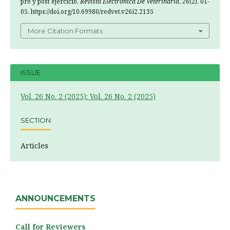
pre y post ejercicio.
Revista Electronica De Veterinaria
,
26
(2), 01-
05. https://doi.org/10.69980/redvet.v26i2.2135
More Citation Formats
ISSUE
Vol. 26 No. 2 (2025): Vol. 26 No. 2 (2025)
SECTION
Articles
ANNOUNCEMENTS
Call for Reviewers