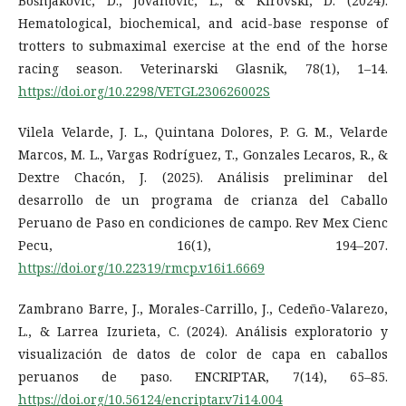
Bošnjaković, D., Jovanović, L., & Kirovski, D. (2024).
Hematological, biochemical, and acid-base response of
trotters to submaximal exercise at the end of the horse
racing season. Veterinarski Glasnik, 78(1), 1–14.
https://doi.org/10.2298/VETGL230626002S
Vilela Velarde, J. L., Quintana Dolores, P. G. M., Velarde
Marcos, M. L., Vargas Rodríguez, T., Gonzales Lecaros, R., &
Dextre Chacón, J. (2025). Análisis preliminar del
desarrollo de un programa de crianza del Caballo
Peruano de Paso en condiciones de campo. Rev Mex Cienc
Pecu, 16(1), 194–207.
https://doi.org/10.22319/rmcp.v16i1.6669
Zambrano Barre, J., Morales-Carrillo, J., Cedeño-Valarezo,
L., & Larrea Izurieta, C. (2024). Análisis exploratorio y
visualización de datos de color de capa en caballos
peruanos de paso. ENCRIPTAR, 7(14), 65–85.
https://doi.org/10.56124/encriptar.v7i14.004