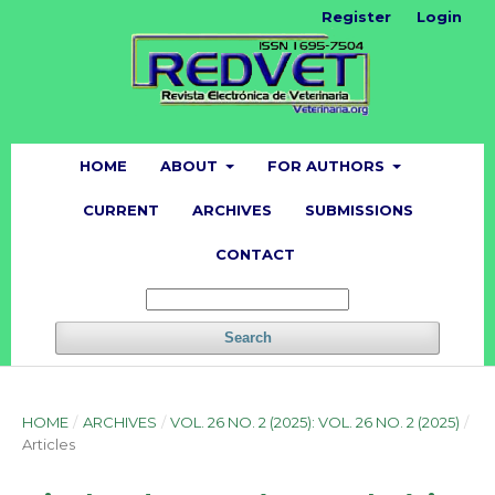
Register
Login
HOME
ABOUT
FOR AUTHORS
CURRENT
ARCHIVES
SUBMISSIONS
CONTACT
Search
HOME
/
ARCHIVES
/
VOL. 26 NO. 2 (2025): VOL. 26 NO. 2 (2025)
/
Articles