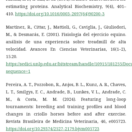
estimating proteins. Analytical Biochemistry, 9(4), 401–
410.
https://doi.org/10.1016/0003-2697(64)90200-3
Martínez, R., Cittar, J., Mattioli, G., Caviglia, J., Giuliodori,
M., & Desmarás, E. (2001). Fisiología del ejercicio equino.
análisis de una experiencia sobre treadmill de alta
velocidad. Avances En Ciencias Veterinarias, 16(1–2),
15.20.
https://sedici.unlp.edu.ar/bitstream/handle/10915/181255/Do
sequence=1
Pereira, A. T., Pozzobon, R., Anjos, B. L., Kunz, A. R., Chaves,
L. T., Smilgys, E. C., Andrade, B., Lunkes, V. L., Andrade, C.
M., & Costa, M. M. (2024). Featuring long-loop
tournaments: breeding and training profiles and blood
changes in criollo horses before and after exercise.
Revista Brasileira de Medicina Veterinaria, 46, e005723.
https://doi.org/10.29374/2527-2179.bjvm005723