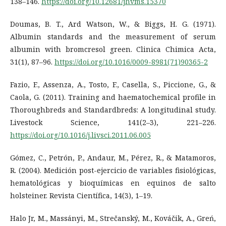
138–146.
https://doi.org/10.12681/jhvms.15370
Doumas, B. T., Ard Watson, W., & Biggs, H. G. (1971).
Albumin standards and the measurement of serum
albumin with bromcresol green. Clinica Chimica Acta,
31(1), 87–96.
https://doi.org/10.1016/0009-8981(71)90365-2
Fazio, F., Assenza, A., Tosto, F., Casella, S., Piccione, G., &
Caola, G. (2011). Training and haematochemical profile in
Thoroughbreds and Standardbreds: A longitudinal study.
Livestock Science, 141(2–3), 221–226.
https://doi.org/10.1016/j.livsci.2011.06.005
Gómez, C., Petrón, P., Andaur, M., Pérez, R., & Matamoros,
R. (2004). Medición post-ejercicio de variables fisiológicas,
hematológicas y bioquímicas en equinos de salto
holsteiner. Revista Científica, 14(3), 1–19.
Halo Jr, M., Massányi, M., Strečanský, M., Kováčik, A., Greń,